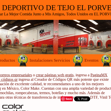
 DEPORTIVO DE TEJO EL PORV
star La Mejor Comida Junto a Mis Amigos, Todos Unidos en EL 
roductos
Instalaciones Servicios
Eventos
correos empresariales
o
crear páginas web gratis,
ingresa a
PaginaMX
 códigos qr
ingresa al Creador de Códigos QR más potente que existe
mación de excelente calidad, te recomendamos a uno de los mejores
r
en México, Color Make. Cuentan con una amplia variedad de produc
 mochilas, rompecabezas, termos, botellas y mucho más. Además de
ra otras técnicas de transferencia de imágenes como son: DTF, Vinil Te
Save