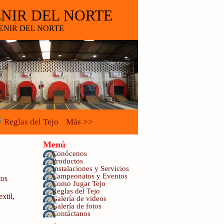
ENIR DEL NORTE
PORVENIR DEL NORTE
Reglas del Tejo
Más >>
Menú
Conócenos
Productos
Instalaciones y Servicios
Campeonatos y Eventos
tos
Como Jugar Tejo
Reglas del Tejo
xtil,
Galería de videos
Galería de fotos
Contáctanos